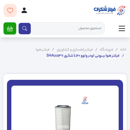
خانه
فروشگاه
فیلتر راهسازی و کشاورزی
فیلتر هوا
فیلتر هوا بیرونی لودر ولوو L120 شکری SHA181137