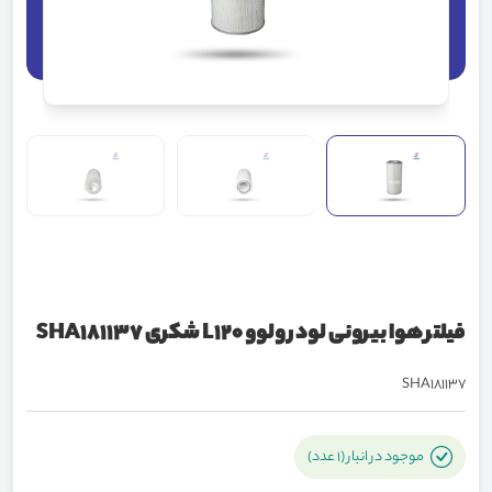
فیلتر هوا بیرونی لودر ولوو L120 شکری SHA181137
SHA181137
موجود در انبار (1 عدد)