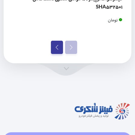
SHA532501
0
تومان