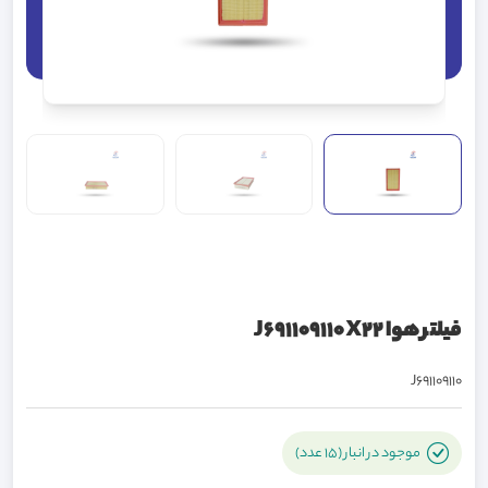
فیلتر هوا J691109110 X22
J691109110
موجود در انبار (15 عدد)