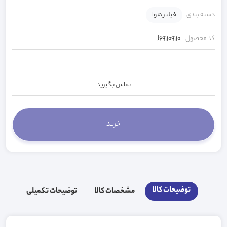
دسته بندی
فیلتر هوا
کد محصول
J691109110
تماس بگیرید
توضیحات کالا
مشخصات کالا
توضیحات تکمیلی