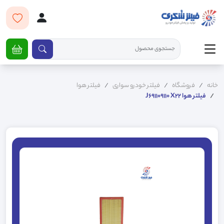
خانه
فروشگاه
فیلتر خودرو سواری
فیلتر هوا
فیلتر هوا J691109110 X22