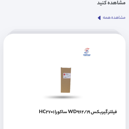
مشاهده کنید
مشاهده همه
فیلتر گیربکس WD962/19 ساکورا HC2701