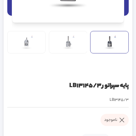
پایه سپراتور LB13145/3
LB13145/3
ناموجود