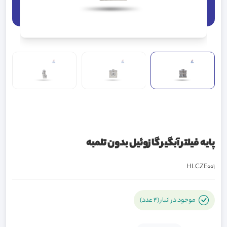
پایه فیلتر آبگیر گازوئیل بدون تلمبه
HLCZE001
موجود در انبار (4 عدد)