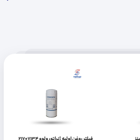
نز
فیلتر روغن اولیه ژنراتور ولوو 21707134