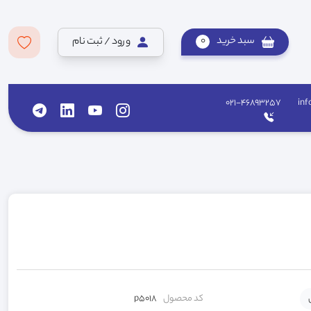
سبد خرید
0
ورود / ثبت نام
021-46893257
inf
کد محصول
p5018