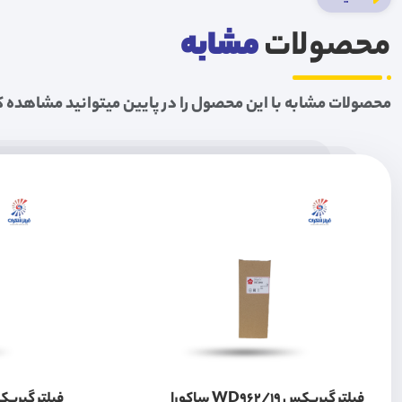
محصولات
مشابه
محصولات مشابه با این محصول را در پایین میتوانید مشاهده ک
فیلتر گیربکس WD962/19 ساکورا