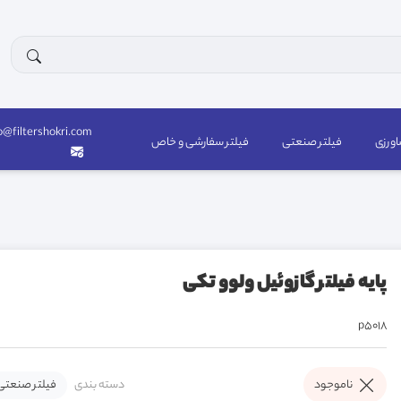
o@filtershokri.com
اورزی
فیلتر صنعتی
فیلتر سفارشی و خاص
پایه فیلتر گازوئیل ولوو تکی
p5018
دسته بندی
فیلتر صنعتی
ناموجود