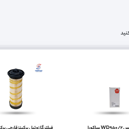
نید
فیلتر گیربکس WD950/2 ساکورا
فیلتر گازوئیل پرکینز قارچی پرکی