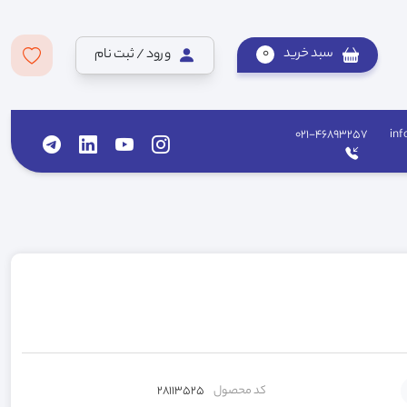
سبد خرید
0
ورود / ثبت نام
021-46893257
inf
کد محصول
28113525