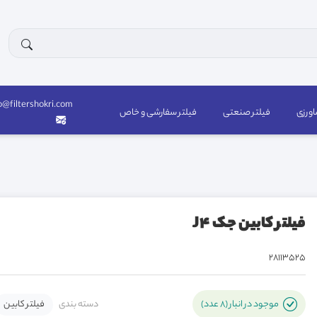
o@filtershokri.com
اورزی
فیلتر صنعتی
فیلتر سفارشی و خاص
فیلتر کابین جک J4
28113525
دسته بندی
فیلتر کابین
موجود در انبار (8 عدد)