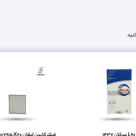
نید
فیلتر کابین لیفان T11BJ8107915 X60