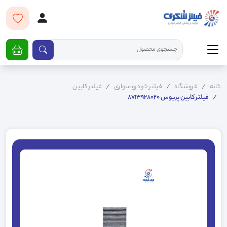
خانه
فروشگاه
فیلتر خودرو سواری
فیلتر کابین
فیلتر کابین پریوس 8713928020