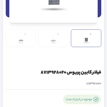
فیلتر کابین پریوس 8713928020
8713928020
موجود در انبار (8 عدد)