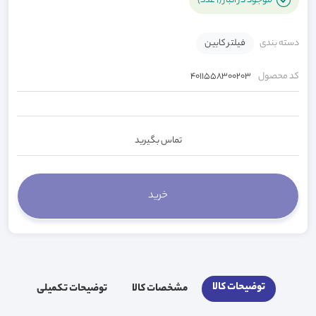
موجود در انبار (1 عدد)
دسته بندی
فیلتر کابین
کد محصول
4011558300203
تماس بگیرید
توضیحات کالا
مشخصات کالا
توضیحات تکمیلی