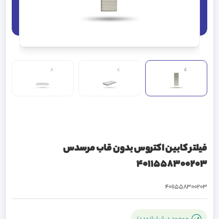
فیلتر کابین اکتروس بدون قاب مرسدس
4011558300203
4011558300203