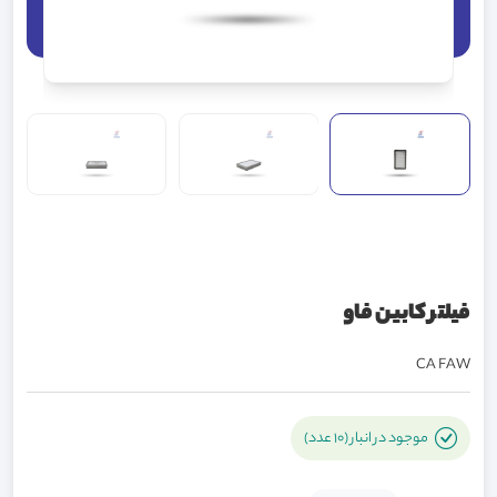
فیلتر کابین فاو
CA FAW
موجود در انبار (10 عدد)