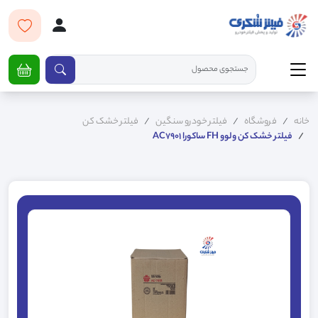
خانه
فروشگاه
فیلتر خودرو سنگین
فیلتر خشک کن
فيلتر خشک کن ولوو FH ساکورا AC7901