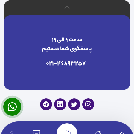
ساعت ۹ الی ۱۹
پاسخگوی شما هستیم
021-46893257