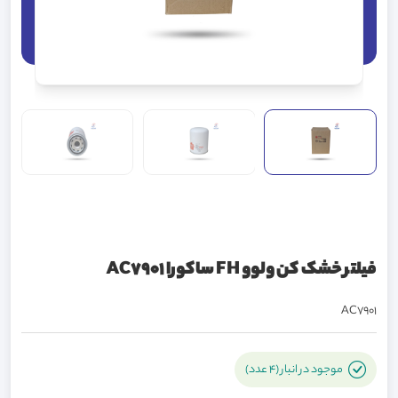
فيلتر خشک کن ولوو FH ساکورا AC7901
AC7901
موجود در انبار (4 عدد)