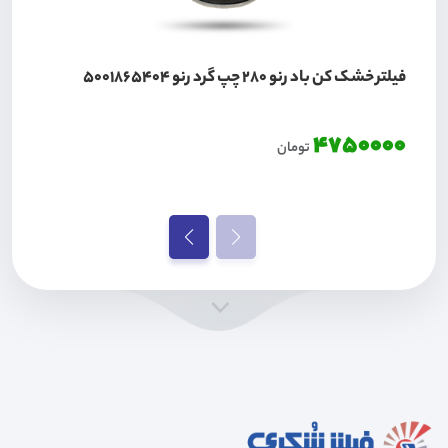
فیلتر خشک کن باد رنو 280 چپ گرد رنو 5001865404
4750000
تومان