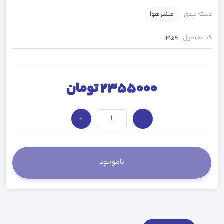
دسته بندی
فیلتر هوا
کد محصول
1359
2355000 تومان
+
−