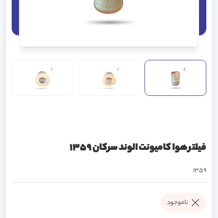
فیلتر هوا کامیونت الوند سرکان 1359
1359
ناموجود