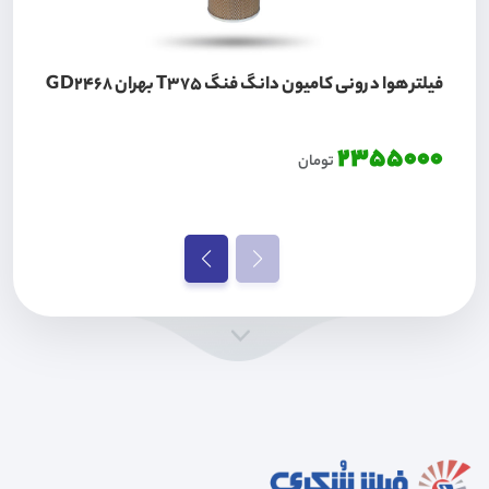
فیلتر هوا درونی کامیون دانگ فنگ T375 بهران GD2468
2355000
تومان