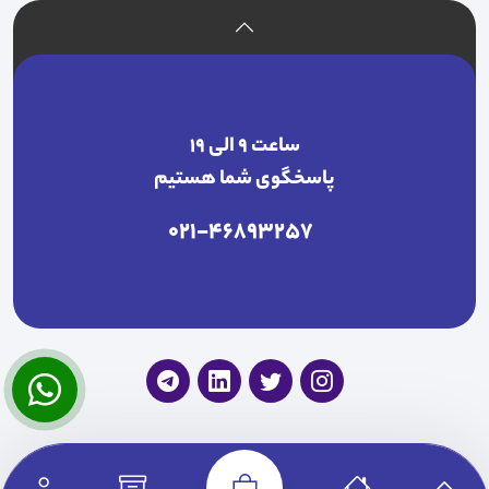
ساعت ۹ الی ۱۹
پاسخگوی شما هستیم
021-46893257