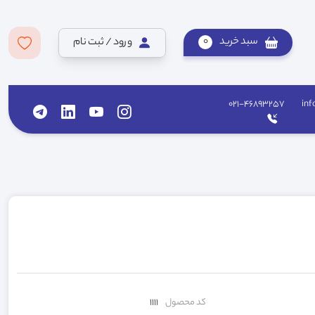
سبد خرید
0
ورود / ثبت نام
021-46893257
inf
کد محصول
1111