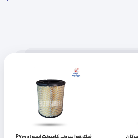
سرکان
فیلتر هوا بیرونی کامیونت ایسوزو P700