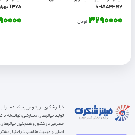
SHA543614
T375 بهران GD2468
90000
3290000
تومان
تولید فیلترهای سفارشی،توانسته با توج
مصرفی در کشور و همچنین فیلترهای صنعت
اصلی و کیفیت مناسب در اختیار مشتری 