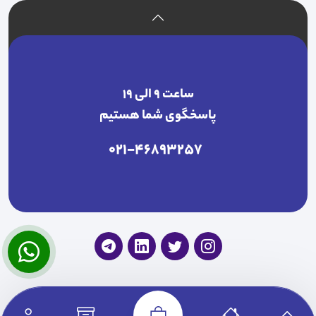
ساعت ۹ الی ۱۹
پاسخگوی شما هستیم
021-46893257