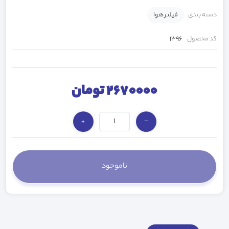
دسته بندی
فیلتر هوا
کد محصول
1396
2670000 تومان
+
−