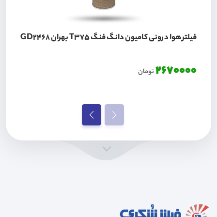
فیلتر هوا درونی کامیون دانگ فنگ T375 بهران GD2468
2670000
تومان