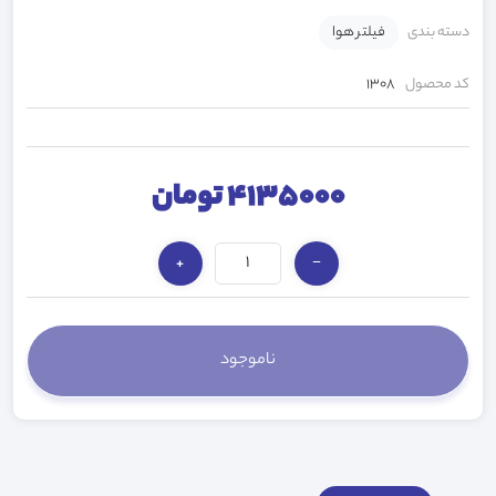
دسته بندی
فیلتر هوا
کد محصول
1308
4135000 تومان
+
−