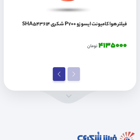
فیلتر هوا کامیونت ایسوزو P700 شکری SHA543614
4135000
تومان