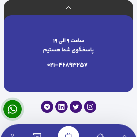
ساعت ۹ الی ۱۹
پاسخگوی شما هستیم
021-46893257