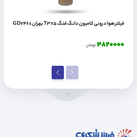
فیلتر هوا درونی کامیون دانگ فنگ T375 بهران GD2468
4820000
تومان