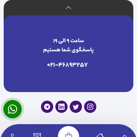
ساعت ۹ الی ۱۹
پاسخگوی شما هستیم
021-46893257