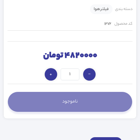
دسته بندی
فیلتر هوا
کد محصول
1272
4820000 تومان
+
−