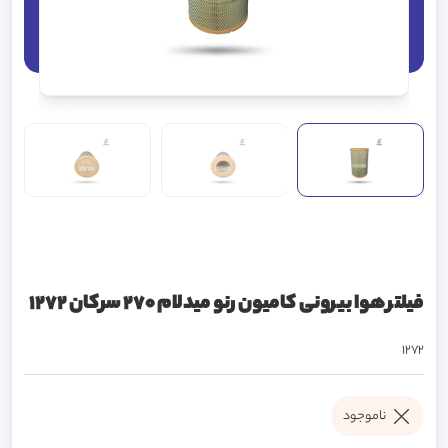
فیلتر هوا بیرونی کامیون رنو میدلام 270 سرکان 1272
1272
ناموجود