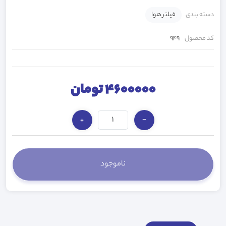
دسته بندی
فیلتر هوا
کد محصول
949
4600000 تومان
+
−