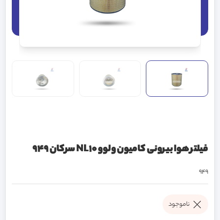
فیلتر هوا بیرونی کامیون ولوو NL10 سرکان 949
949
ناموجود