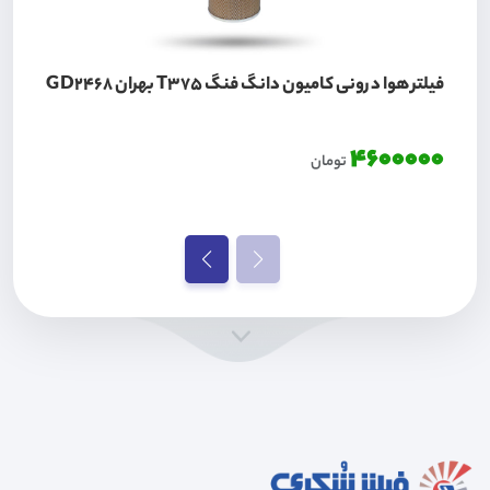
فیلتر هوا درونی کامیون دانگ فنگ T375 بهران GD2468
4600000
تومان