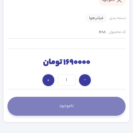
ناموجود
دسته بندی
فیلتر هوا
کد محصول
1288
1690000 تومان
+
−