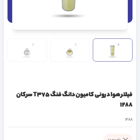
فیلتر هوا درونی کامیون دانگ فنگ T375 سرکان
1288
1288