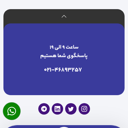
ساعت ۹ الی ۱۹
پاسخگوی شما هستیم
021-46893257