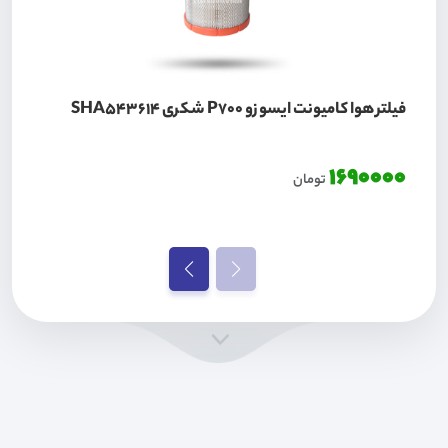
فیلتر هوا کامیونت ایسوزو P700 شکری SHA543614
1690000
تومان