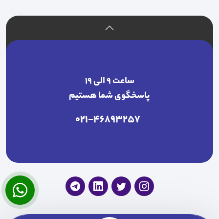
ساعت ۹ الی ۱۹
پاسخگوی شما هستیم
021-46893257