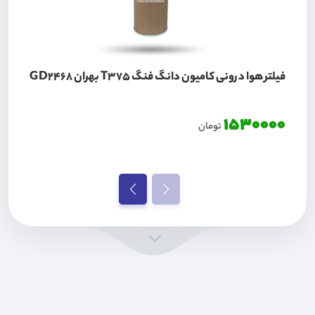
فیلتر هوا درونی کامیون دانگ فنگ T375 بهران GD2468
1530000
تومان