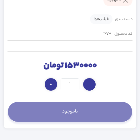
ناموجود
دسته بندی
فیلتر هوا
کد محصول
1273
1530000 تومان
+
−