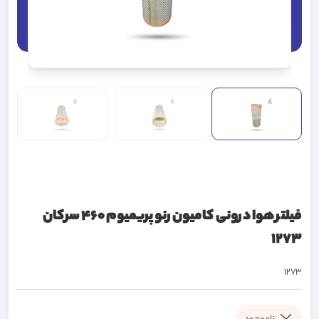
فیلتر هوا درونی کامیون رنو پریمیوم 460 سرکان
1273
1273