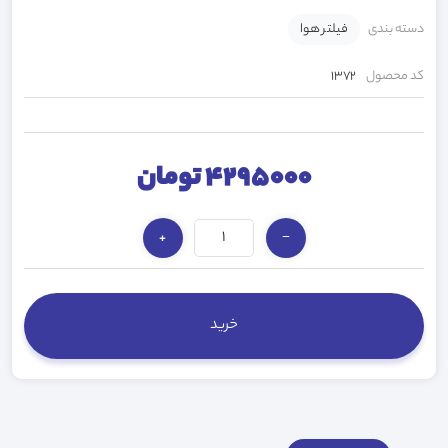
دسته بندی
فیلتر هوا
کد محصول
1372
4295000 تومان
+
−