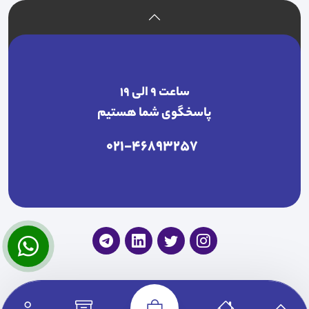
ساعت ۹ الی ۱۹
پاسخگوی شما هستیم
021-46893257