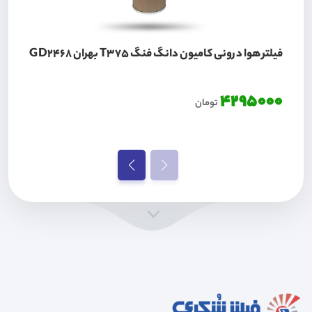
فیلتر هوا درونی کامیون دانگ فنگ T375 بهران GD2468
4295000
تومان