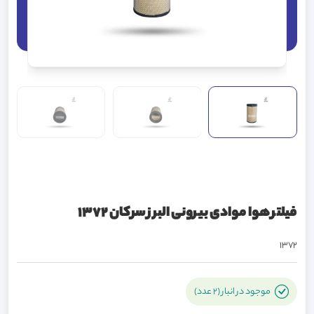
فیلتر هوا موادی بیرونی البرز سرکان 1372
1372
موجود در انبار (2 عدد)