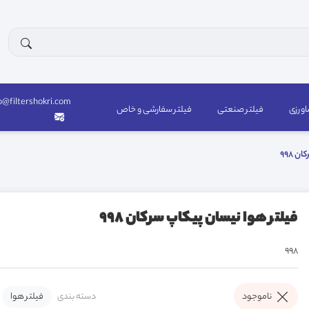
o@filtershokri.com
اورزی
فیلتر صنعتی
فیلتر سفارشی و خاص
 998
فیلتر هوا نیسان پیکاپ سرکان 998
998
دسته بندی
فیلتر هوا
ناموجود