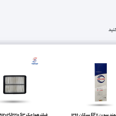
نید
ن EF7 سرکان 1296
فیلتر هوا جک 11091202U2210 S3