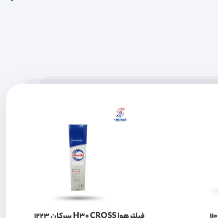
فیلتر هوا H30 CROSS سرکان 1223