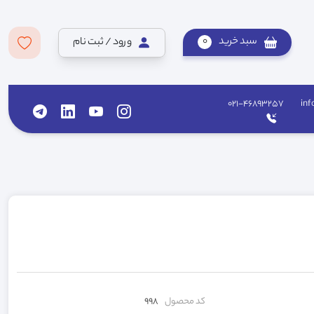
سبد خرید
0
ورود / ثبت نام
021-46893257
inf
کد محصول
998