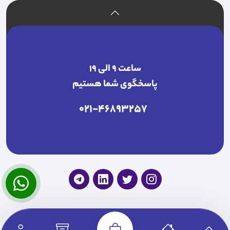
ساعت ۹ الی ۱۹
پاسخگوی شما هستیم
021-46893257