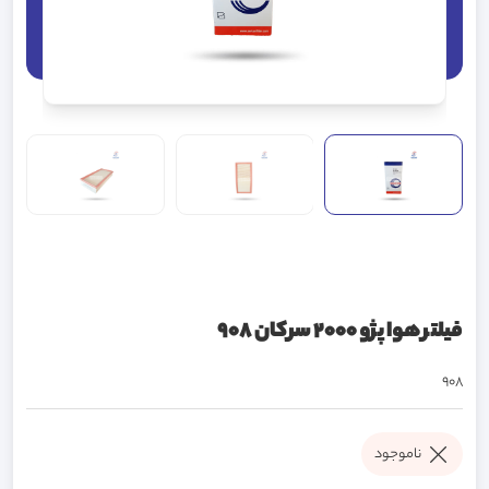
فیلتر هوا پژو 2000 سرکان 908
908
ناموجود