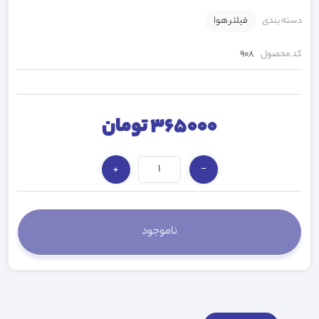
دسته بندی
فیلتر هوا
کد محصول
908
365000 تومان
+
−