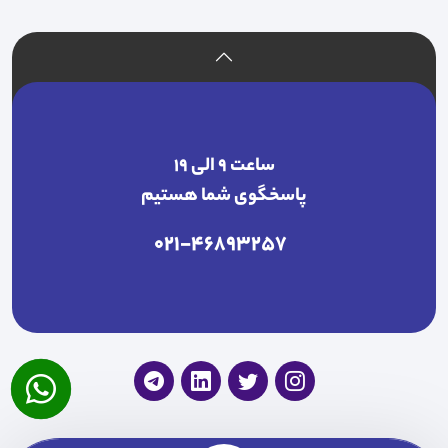
ساعت ۹ الی ۱۹
پاسخگوی شما هستیم
021-46893257