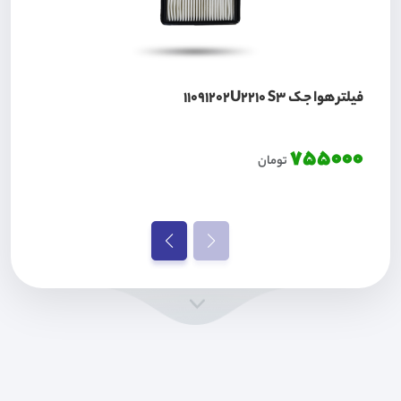
فیلتر هوا جک 11091202U2210 S3
755000
تومان