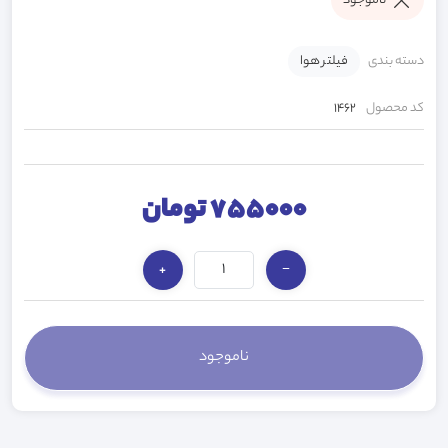
ناموجود
دسته بندی
فیلتر هوا
کد محصول
1462
755000 تومان
+
−