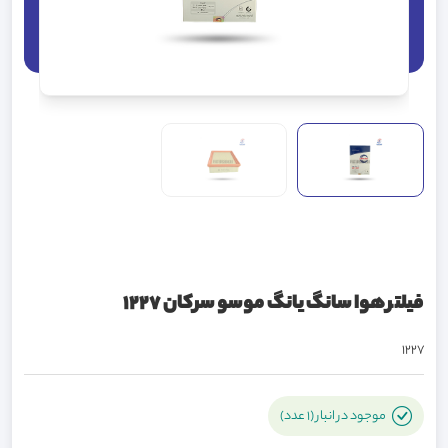
فیلتر هوا سانگ یانگ موسو سرکان 1227
1227
موجود در انبار (1 عدد)