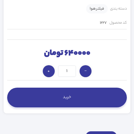
دسته بندی
فیلتر هوا
کد محصول
1227
640000 تومان
+
−