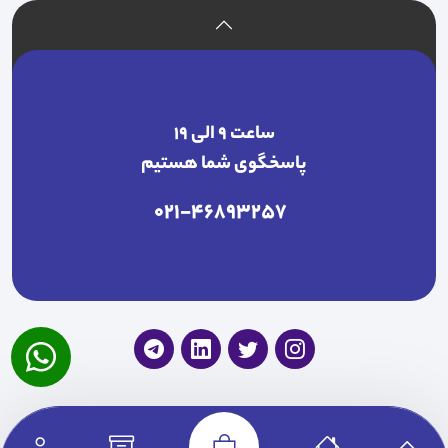
ساعت ۹ الی ۱۹
پاسخگوی شما هستیم
021-46893257