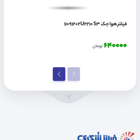
فیلتر هوا جک 11091202U2210 S3
640000
تومان