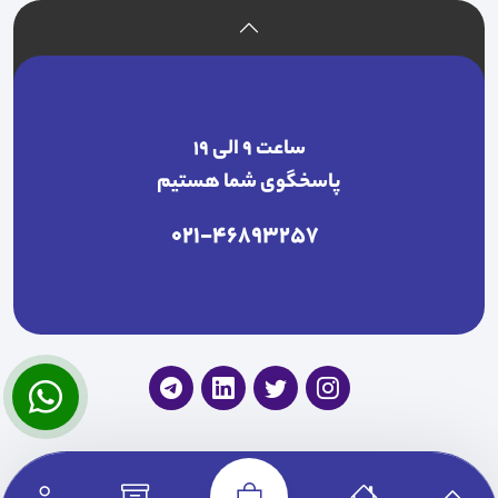
ساعت ۹ الی ۱۹
پاسخگوی شما هستیم
021-46893257