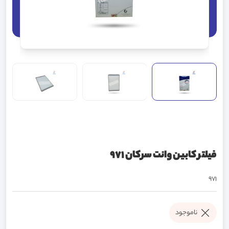
فیلتر کابین وانت سرکان 971
971
ناموجود