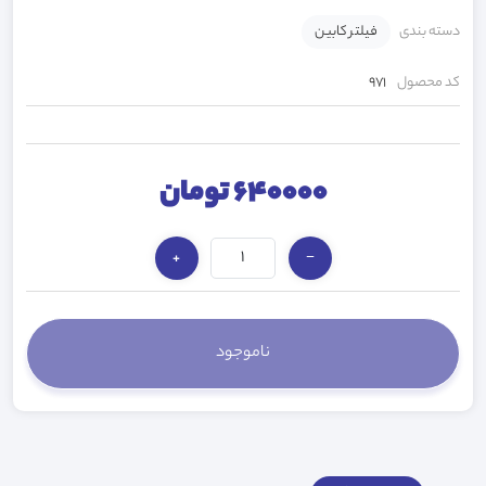
دسته بندی
فیلتر کابین
کد محصول
971
640000 تومان
+
−