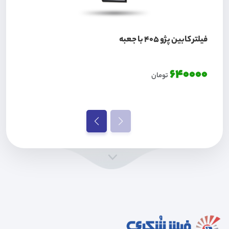
فیلتر کابین پژو 405 با جعبه
640000
تومان