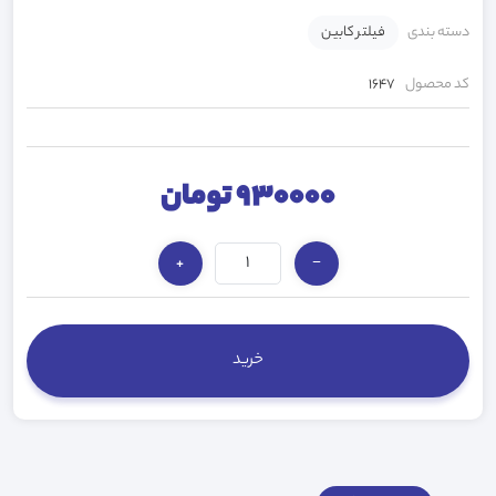
دسته بندی
فیلتر کابین
کد محصول
1647
930000 تومان
+
−