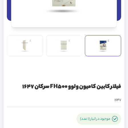
فیلتر کابین کامیون ولوو FH500 سرکان 1647
1647
موجود در انبار (1 عدد)