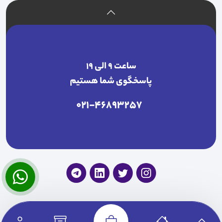
ساعت ۹ الی ۱۹
پاسخگوی شما هستیم
021-46893257