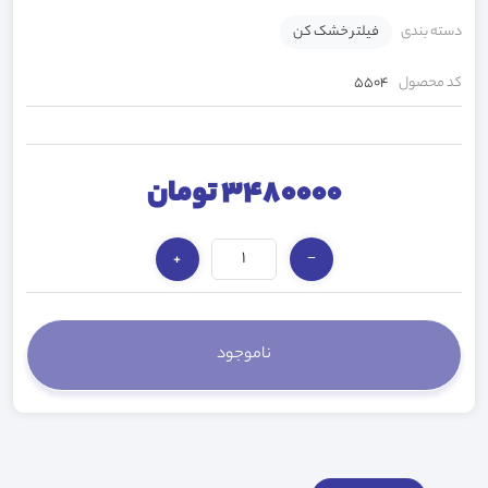
دسته بندی
فیلتر خشک کن
کد محصول
5504
3480000 تومان
+
−