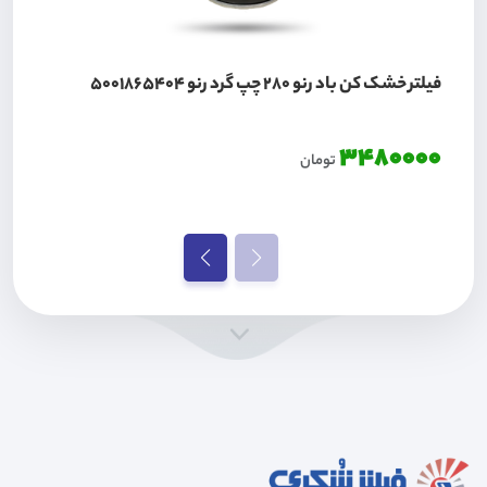
فیلتر خشک کن باد رنو 280 چپ گرد رنو 5001865404
3480000
تومان