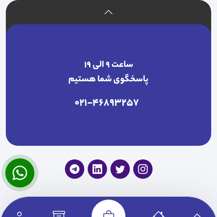
ساعت ۹ الی ۱۹
پاسخگوی شما هستیم
021-46893257