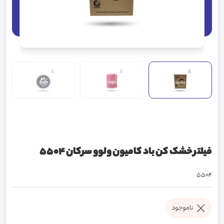
فیلتر خشک کن باد کامیون ولوو سرکان 5504
5504
ناموجود