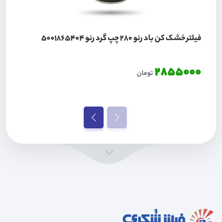
فیلتر خشک کن باد رنو 280 چپ گرد رنو 5001865404
2855000
تومان