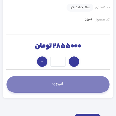
دسته بندی
فیلتر خشک کن
کد محصول
5506
2855000 تومان
+
−