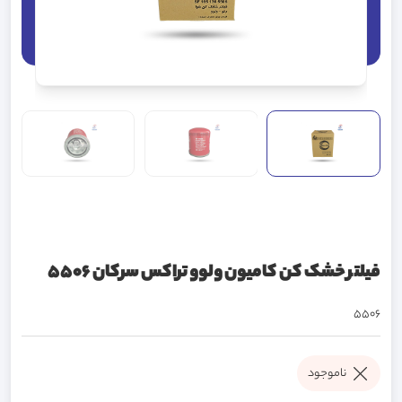
فیلتر خشک کن کامیون ولوو تراکس سرکان 5506
5506
ناموجود