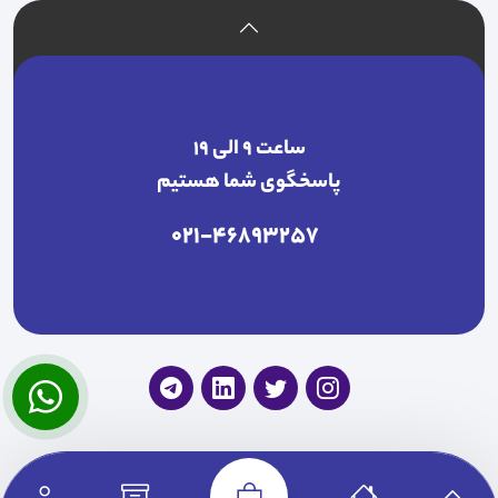
ساعت ۹ الی ۱۹
پاسخگوی شما هستیم
021-46893257