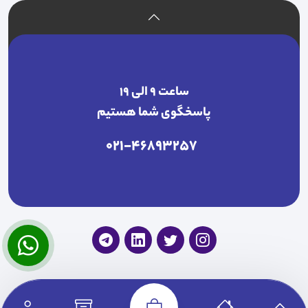
ساعت ۹ الی ۱۹
پاسخگوی شما هستیم
021-46893257