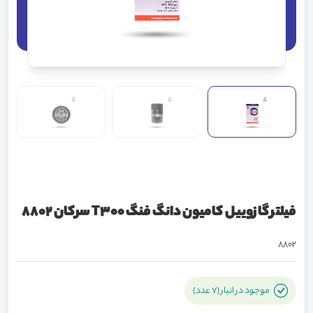
فیلتر گازوییل کامیون دانگ فنگ T300 سرکان 8802
8802
موجود در انبار (7 عدد)