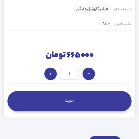
دسته بندی
فیلتر گازوئیل و آبگیر
کد محصول
8802
665000 تومان
+
−