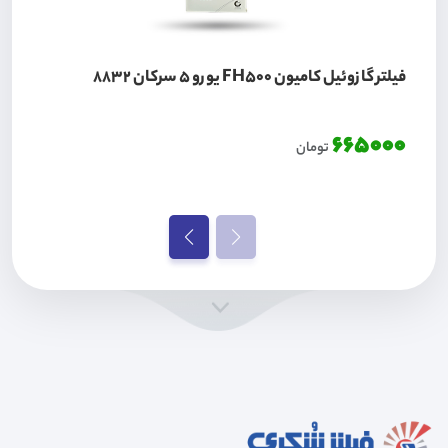
فیلتر گازوئیل کامیون FH500 یورو 5 سرکان 8832
665000
تومان