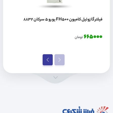
فیلتر گازوئیل کامیون FH500 یورو 5 سرکان 8832
665000
تومان