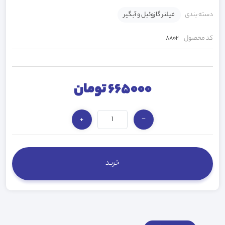
دسته بندی
فیلتر گازوئیل و آبگیر
کد محصول
8802
665000 تومان
+
−