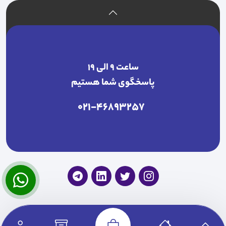
ساعت ۹ الی ۱۹
پاسخگوی شما هستیم
021-46893257