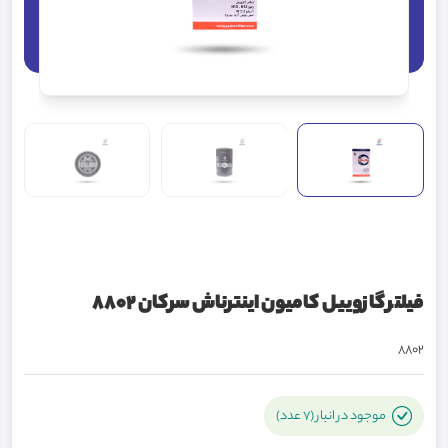
فیلتر گازوییل کامیون اینترناش سرکان 8802
8802
موجود در انبار (7 عدد)