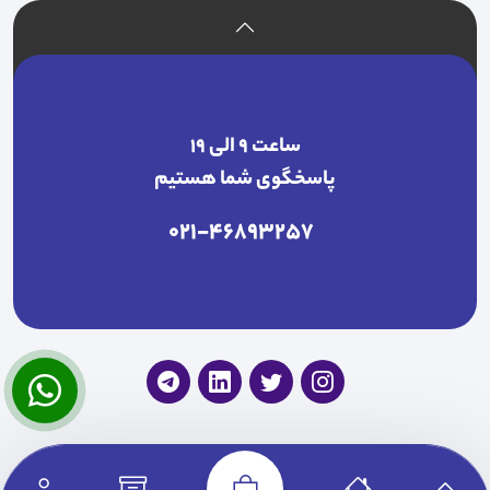
ساعت ۹ الی ۱۹
پاسخگوی شما هستیم
021-46893257