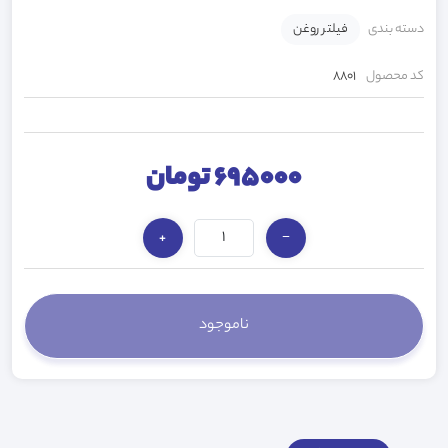
دسته بندی
فیلتر روغن
کد محصول
8801
695000 تومان
+
−