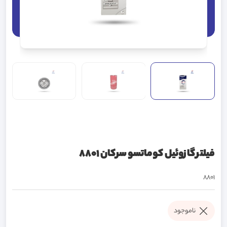
فیلتر گازوئیل کوماتسو سرکان 8801
8801
ناموجود