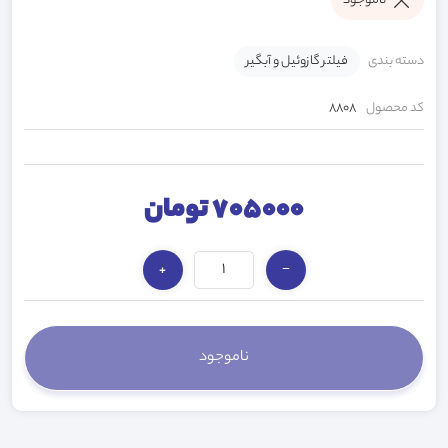
ناموجود
دسته بندی
فیلتر گازوئیل و آبگیر
کد محصول
8808
705000 تومان
+
−