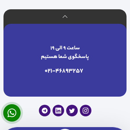
ساعت ۹ الی ۱۹
پاسخگوی شما هستیم
021-46893257