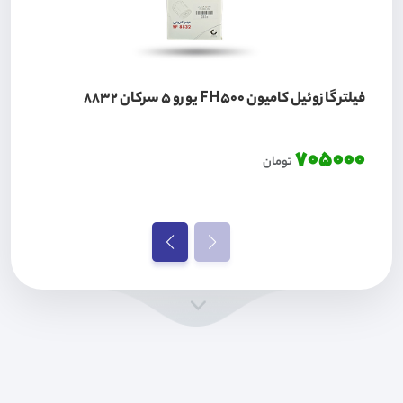
فیلتر گازوئیل کامیون FH500 یورو 5 سرکان 8832
705000
تومان