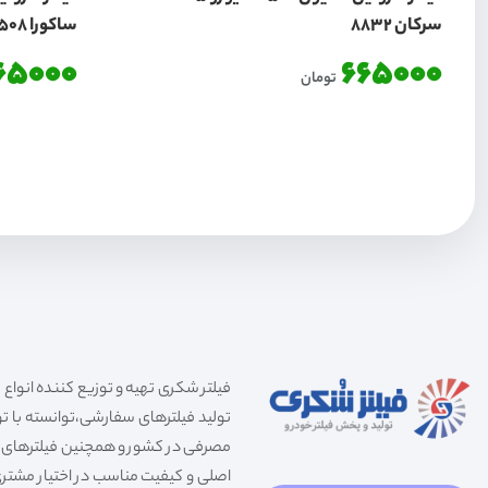
سرکان 8832
ساکورا F1508
65000
665000
تومان
تولید فیلترهای سفارشی،توانسته با توج
مصرفی در کشور و همچنین فیلترهای صنعت
اصلی و کیفیت مناسب در اختیار مشتری 