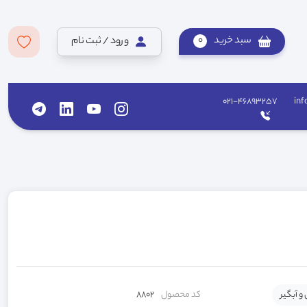
سبد خرید
0
ورود / ثبت نام
021-46893257
inf
 و آبگیر
کد محصول
8802