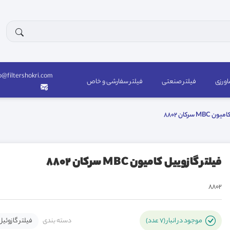
o@filtershokri.com
اورزی
فیلتر صنعتی
فیلتر سفارشی و خاص
M سرکان 8802
فیلتر گازوییل کامیون MBC سرکان 8802
8802
دسته بندی
فیلتر گازوئیل
موجود در انبار (7 عدد)