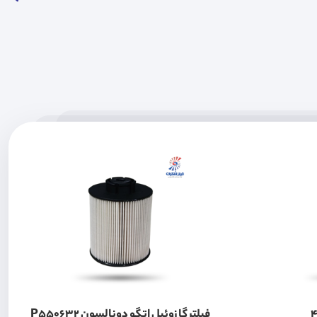
وتون 430
فیلتر گازوئیل اتگو دونالسون P550632