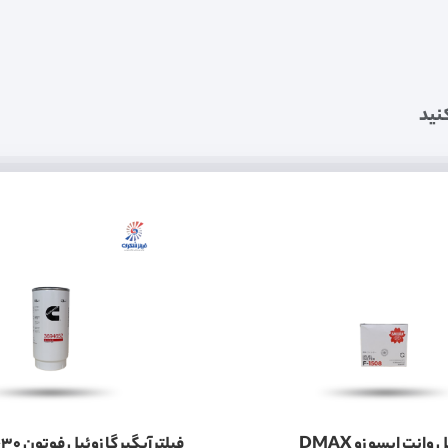
نید
فیلتر گازوئیل وانت ایسوزو DMAX
فیلتر آبگیر گازوئیل ف