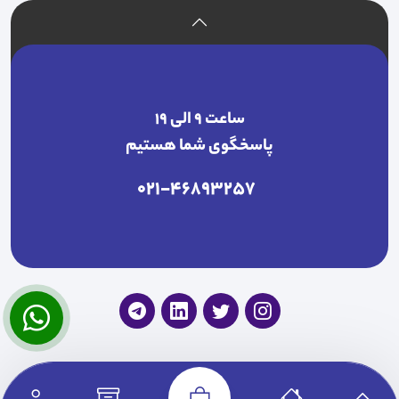
ساعت ۹ الی ۱۹
پاسخگوی شما هستیم
021-46893257