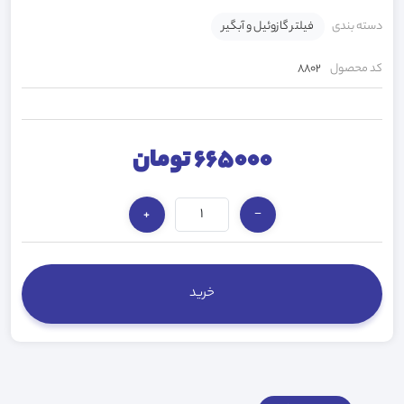
دسته بندی
فیلتر گازوئیل و آبگیر
کد محصول
8802
665000 تومان
+
−