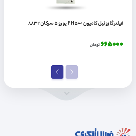
فیلتر گازوئیل کامیون FH500 یورو 5 سرکان 8832
665000
تومان