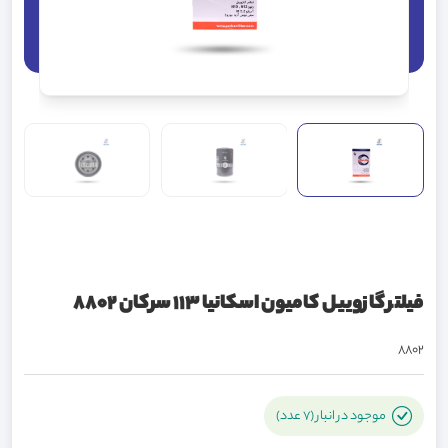
فیلتر گازوییل کامیون اسکانیا 113 سرکان 8802
8802
موجود در انبار (7 عدد)