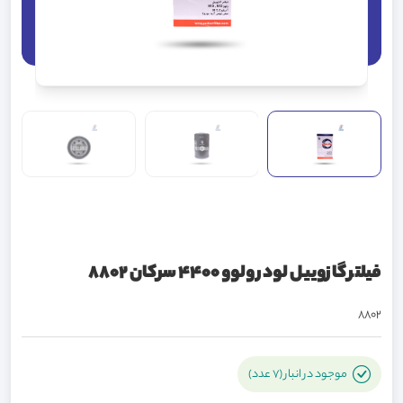
فیلتر گازوییل لودر ولوو 4400 سرکان 8802
8802
موجود در انبار (7 عدد)