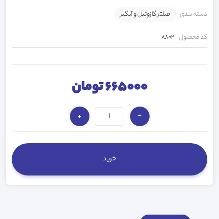
دسته بندی
فیلتر گازوئیل و آبگیر
کد محصول
8802
665000 تومان
+
−