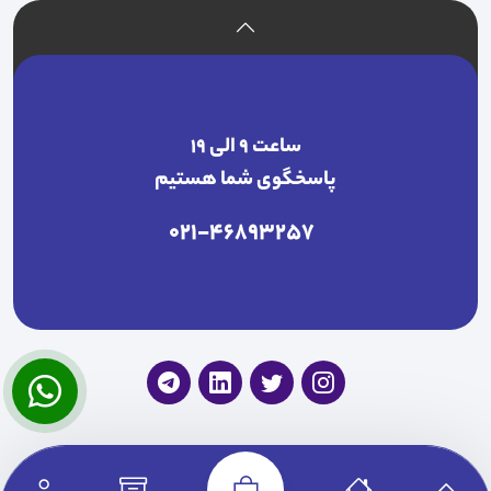
ساعت ۹ الی ۱۹
پاسخگوی شما هستیم
021-46893257