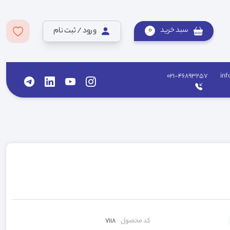
سبد خرید
0
ورود / ثبت نام
021-46893257
inf
کد محصول
7118