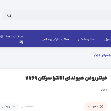
o@filtershokri.com
اورزی
فیلتر صنعتی
فیلتر سفارشی و خاص
رکان 7769
فیلتر روغن هیوندای الانترا سرکان 7769
7769
دسته بندی
فیلتر روغن
ناموجود