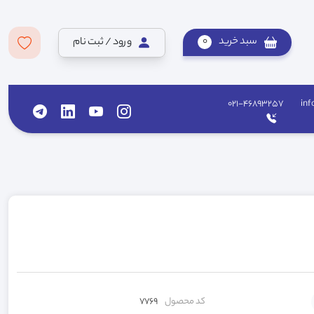
سبد خرید
0
ورود / ثبت نام
021-46893257
inf
کد محصول
7769