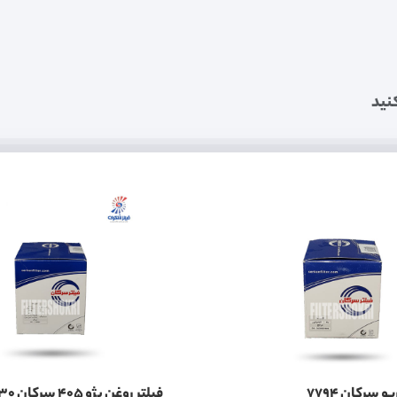
نید
و سرکان 7794
فیلتر روغن پژو 405 سرکان 7730