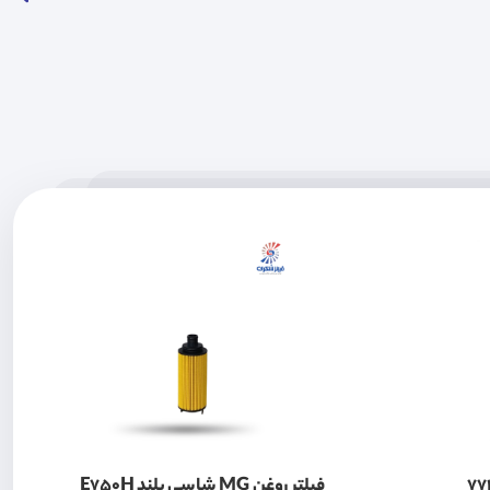
فیلتر روغن MG شاسی بلند E750H