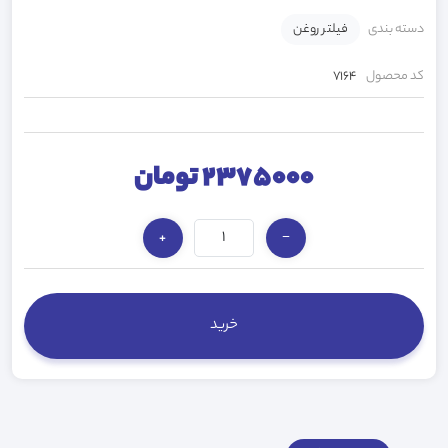
دسته بندی
فیلتر روغن
کد محصول
7164
2375000 تومان
+
−