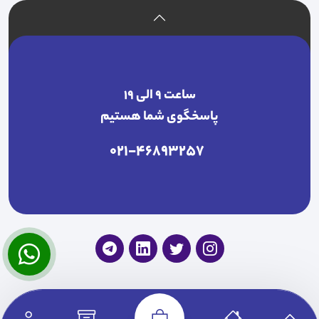
ساعت ۹ الی ۱۹
پاسخگوی شما هستیم
021-46893257