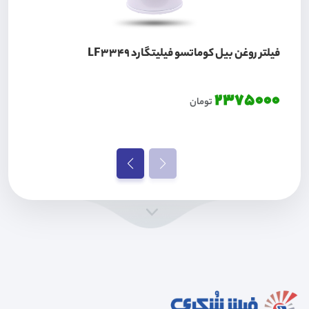
فیلتر روغن بیل کوماتسو فیلیتگارد LF3349
2375000
تومان