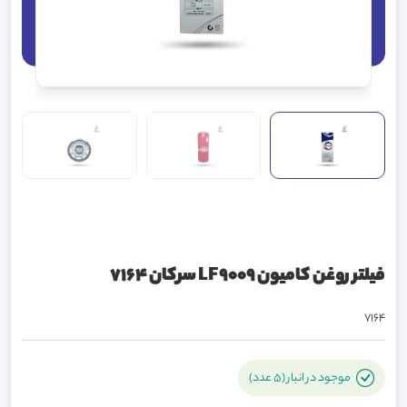
فیلتر روغن کامیون LF9009 سرکان 7164
7164
موجود در انبار (5 عدد)