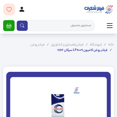
خانه
فروشگاه
فیلتر راهسازی و کشاورزی
فیلتر روغن
فیلتر روغن کامیون LF9009 سرکان 7164