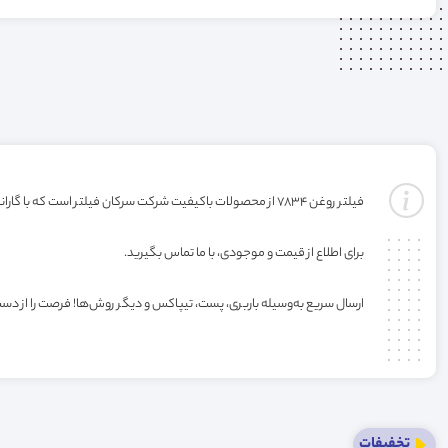
فیلتر روغن 7834 از محصولات باکیفیت شرکت سرکان فیلتر است که با گارانتی ارائه می‌شود (گارانتی با شرکت تولیدکننده میباشد) . خرید این فیلتر به صورت عمده یا کارتنی شامل تخفیف ویژه فروشگاه می‌باشد.
برای اطلاع از قیمت و موجودی، با ما تماس بگیرید.
ارسال سریع به‌وسیله باربری، پست، تیپاکس و دیگر روش‌ها! فرصت را از دس
تخفیفات