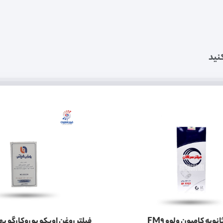
نید
فیلتر روغن ثانویه کامیون ولوو FM9
فیلتر روغن اویکو یوروکارگو به