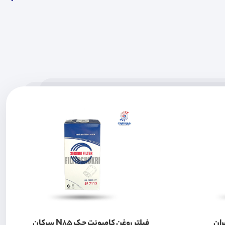
ران
فیلتر روغن کامیونت جک N85 سرکان