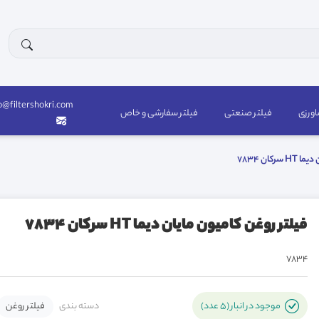
o@filtershokri.com
اورزی
فیلتر صنعتی
فیلتر سفارشی و خاص
کان 7834
فیلتر روغن کامیون مایان دیما HT سرکان 7834
7834
دسته بندی
فیلتر روغن
موجود در انبار (5 عدد)