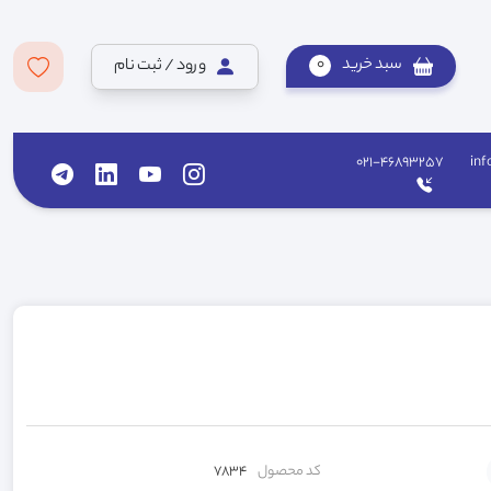
سبد خرید
0
ورود / ثبت نام
021-46893257
inf
کد محصول
7834