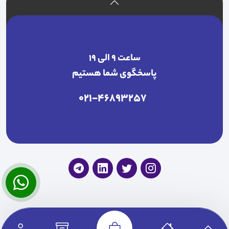
ساعت ۹ الی ۱۹
پاسخگوی شما هستیم
021-46893257