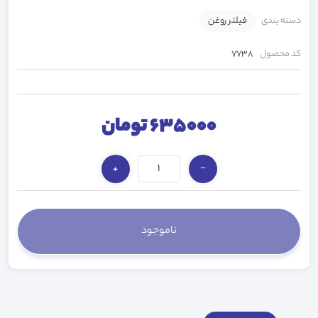
دسته بندی
فیلتر روغن
کد محصول
7738
635000 تومان
+
−