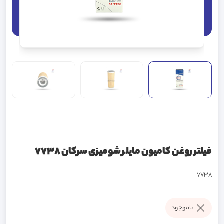
فیلتر روغن کامیون مایلر شومیزی سرکان 7738
7738
ناموجود