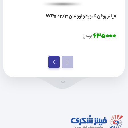
فیلتر روغن ثانویه ولوو مان WP11102/3
635000
تومان