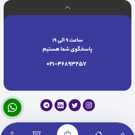
ساعت ۹ الی ۱۹
پاسخگوی شما هستیم
021-46893257