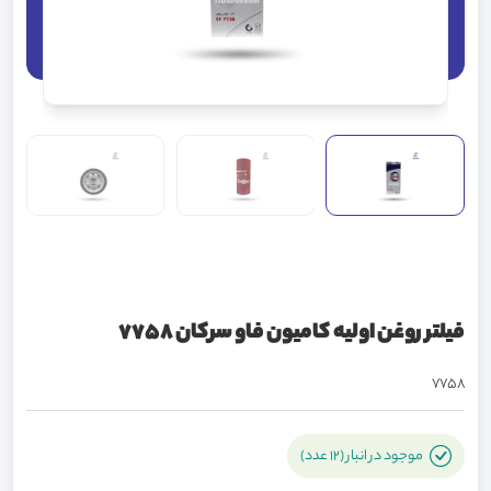
فیلتر روغن اولیه کامیون فاو سرکان 7758
7758
موجود در انبار (12 عدد)