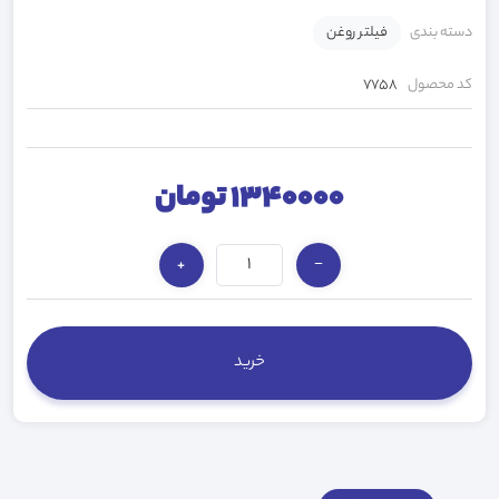
دسته بندی
فیلتر روغن
کد محصول
7758
1340000 تومان
+
−