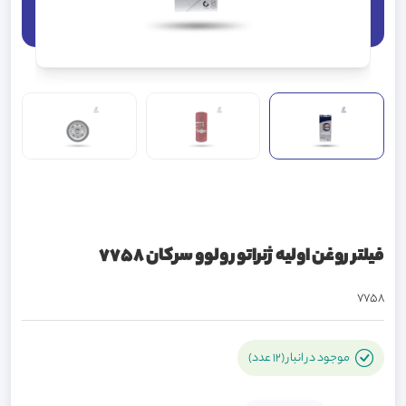
فیلتر روغن اولیه ژنراتور ولوو سرکان 7758
7758
موجود در انبار (12 عدد)