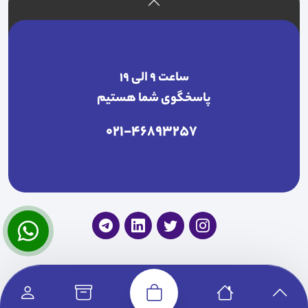
ساعت ۹ الی ۱۹
پاسخگوی شما هستیم
021-46893257