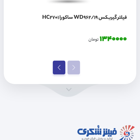
فیلتر گیربکس WD962/19 ساکورا HC2701
1340000
تومان