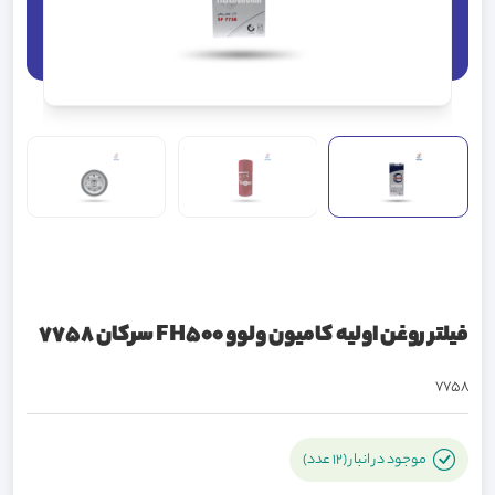
فیلتر روغن اولیه کامیون ولوو FH500 سرکان 7758
7758
موجود در انبار (12 عدد)