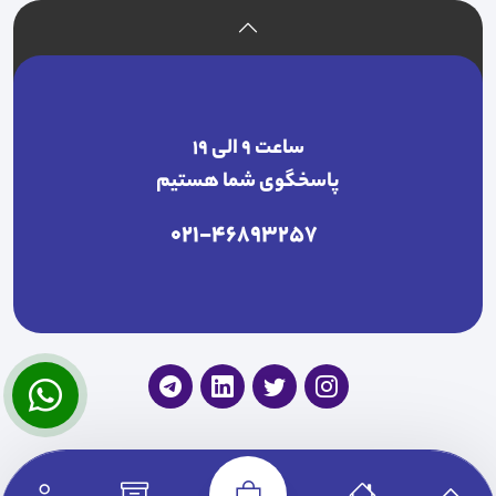
ساعت ۹ الی ۱۹
پاسخگوی شما هستیم
021-46893257