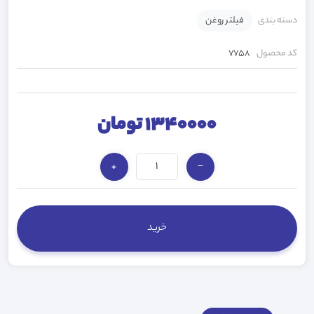
دسته بندی
فیلتر روغن
کد محصول
7758
1340000 تومان
+
−