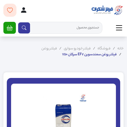
خانه
فروشگاه
فیلتر خودرو سواری
فیلتر روغن
فیلتر روغن سمندسورن EF7 سرکان 7110