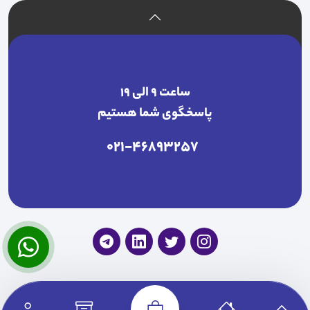
ساعت ۹ الی ۱۹
پاسخگوی شما هستیم
021-46893257