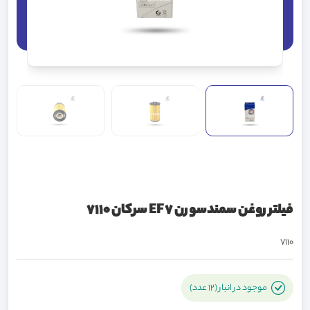
فیلتر روغن سمندسورن EF7 سرکان 7110
7110
موجود در انبار (12 عدد)