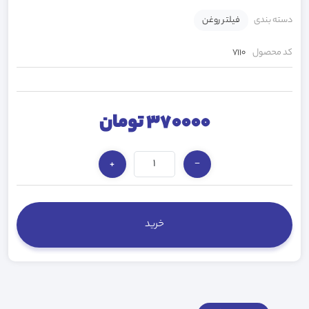
دسته بندی
فیلتر روغن
کد محصول
7110
370000 تومان
+
−