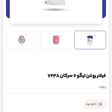
فیلتر روغن تیگو 7 سرکان 7248
7248
ناموجود