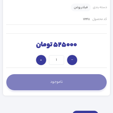
دسته بندی
فیلتر روغن
کد محصول
7248
525000 تومان
+
−