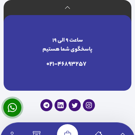
ساعت ۹ الی ۱۹
پاسخگوی شما هستیم
021-46893257