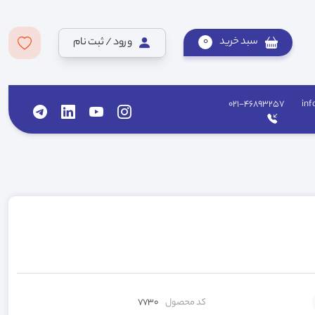
سبد خرید
0
ورود / ثبت نام
021-46893257
inf
کد محصول
7730