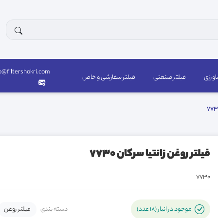
o@filtershokri.com
اورزی
فیلتر صنعتی
فیلتر سفارشی و خاص
فیلتر روغن زانتیا سرکان 7730
7730
دسته بندی
فیلتر روغن
موجود در انبار (18 عدد)