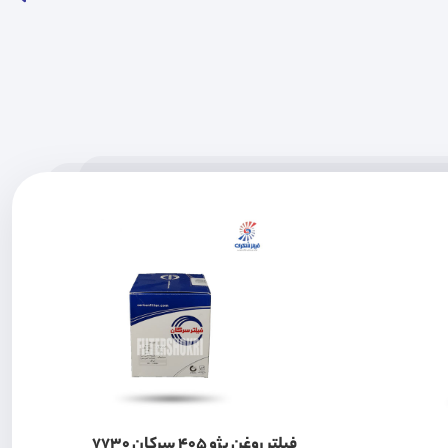
فیلتر روغن پژو 405 سرکان 7730