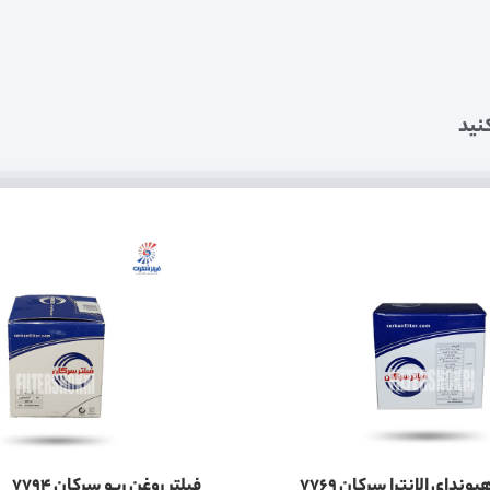
نید
وندای الانترا سرکان 7769
فیلتر روغن ریو سرکان 7794