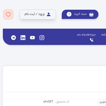
سبد خرید
0
ورود / ثبت نام
021-46893257
inf
نزین
کد محصول
847SET