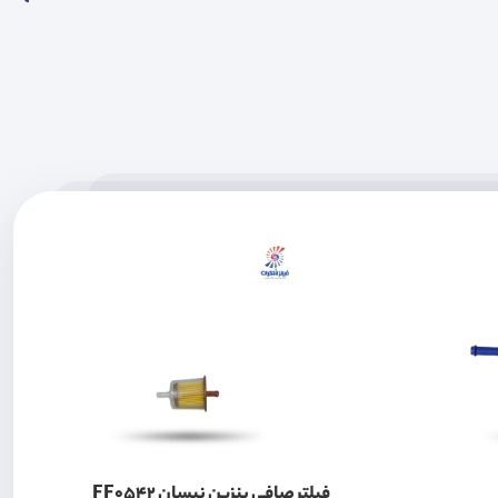
فیلتر صافی بنزین نیسان FF0542