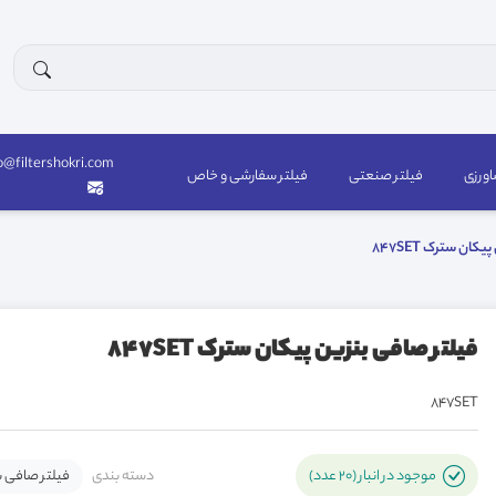
o@filtershokri.com
اورزی
فیلتر صنعتی
فیلتر سفارشی و خاص
ان سترک 847SET
فیلتر صافی بنزین پیکان سترک 847SET
847SET
دسته بندی
فیلتر صافی ب
موجود در انبار (20 عدد)