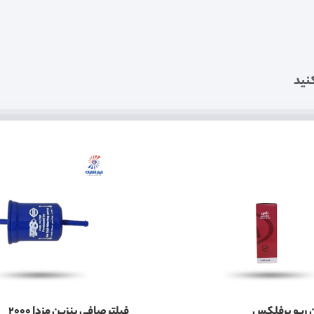
نید
 ریو پرفلکس
فیلتر صافی بنزین مزدا 2000