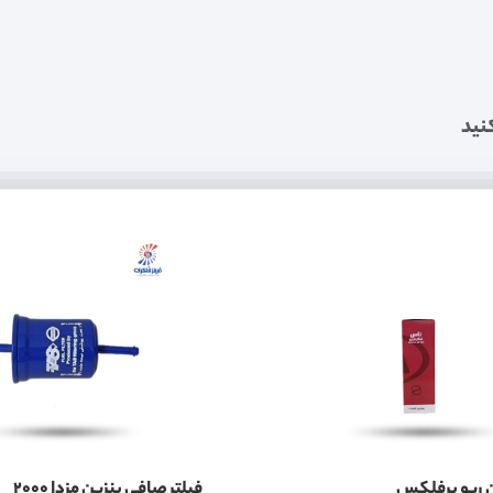
نید
 ریو پرفلکس
فیلتر صافی بنزین مزدا 2000