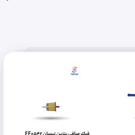
فیلتر صافی بنزین نیسان FF0542