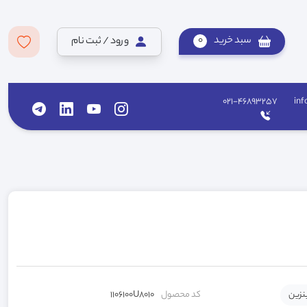
سبد خرید
0
ورود / ثبت نام
021-46893257
inf
نزین
کد محصول
1106100U8010