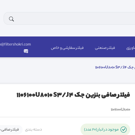
o@filtershokri.com
اورزی
فیلتر صنعتی
فیلتر سفارشی و خاص
1106100U8
فیلتر صافی بنزین جک 1106100U8010 S3/J4
1106100U8010
دسته بندی
فیلتر صافی ب
موجود در انبار (20 عدد)