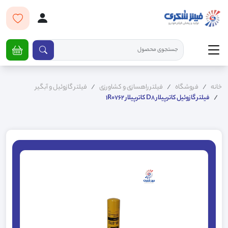
خانه
فروشگاه
فیلتر راهسازی و کشاورزی
فیلتر گازوئیل و آبگیر
فیلتر گازوئیل کاترپیلار D8 کاترپیلار 1R0762