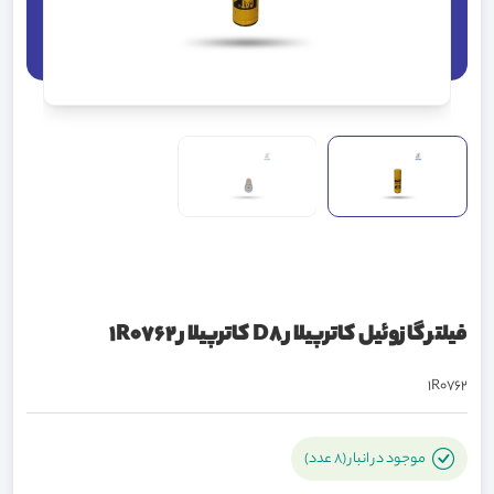
فیلتر گازوئیل کاترپیلار D8 کاترپیلار 1R0762
1R0762
موجود در انبار (8 عدد)