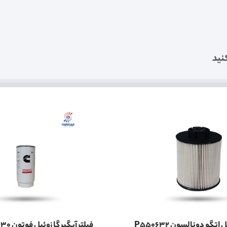
نید
اتگو دونالسون P550632
فیلتر آبگیر گازوئیل ف