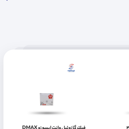
وتون 430
فیلتر گازوئیل وانت ایسوزو DMAX