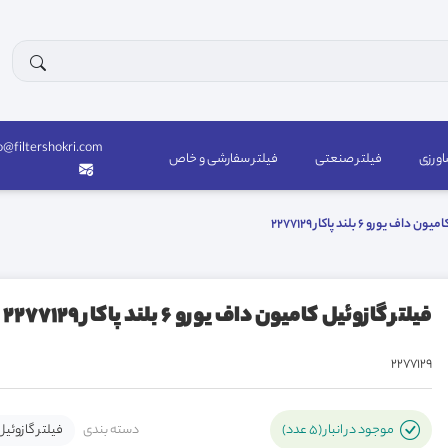
o@filtershokri.com
اورزی
فیلتر صنعتی
فیلتر سفارشی و خاص
ف يورو 6 بلند پاکار 2277129
فيلتر گازوئيل کاميون داف يورو 6 بلند پاکار 2277129
2277129
دسته بندی
فیلتر گازوئیل
موجود در انبار (5 عدد)