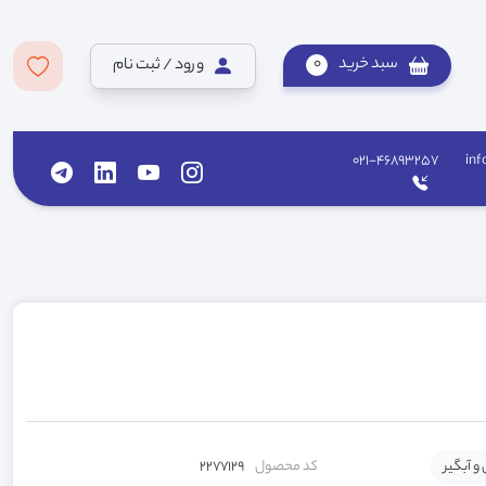
سبد خرید
0
ورود / ثبت نام
021-46893257
inf
 و آبگیر
کد محصول
2277129