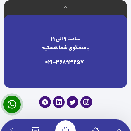
ساعت ۹ الی ۱۹
پاسخگوی شما هستیم
021-46893257