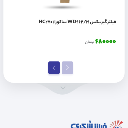
فیلتر گیربکس WD962/19 ساکورا HC2701
680000
تومان