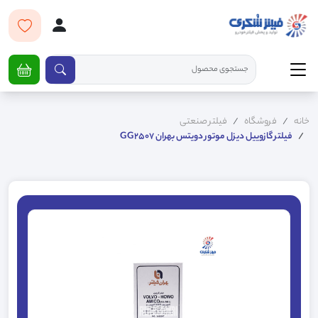
خانه
فروشگاه
فیلتر صنعتی
فیلتر گازوییل دیزل موتور دویتس بهران GG2507