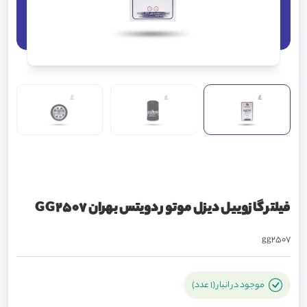
فیلتر گازوییل دیزل موتور دویتس بهران GG2507
gg2507
موجود در انبار (1 عدد)