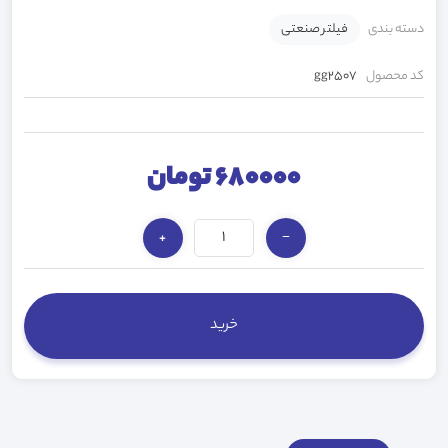
دسته بندی
فیلتر صنعتی
کد محصول
gg2507
680000 تومان
+
−